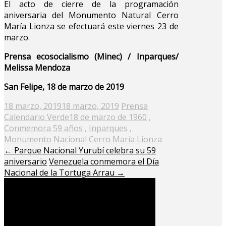
El acto de cierre de la programación
aniversaria del Monumento Natural Cerro
María Lionza se efectuará este viernes 23 de
marzo.
Prensa ecosocialismo (Minec) / Inparques/
Melissa Mendoza
San Felipe, 18 de marzo de 2019
Posted
18 marzo, 2019
18 marzo, 2019
Prensa
on
Calendario Verde
18 de marzo de 1960
,
Conmemora 59 años
,
Inparques
,
Monumento Nacional Cerro María Lionza
←
Parque Nacional Yurubí celebra su 59
aniversario
Venezuela conmemora el Día
Nacional de la Tortuga Arrau
→