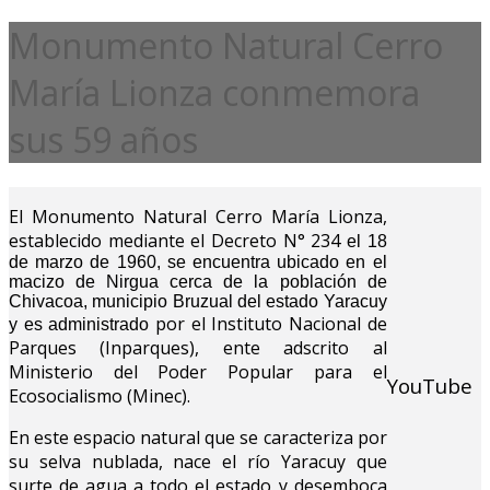
Monumento Natural Cerro
María Lionza conmemora
sus 59 años
El
Monumento Natural Cerro María Lionza,
establecido mediante
el Decreto N° 234
el 18
de marzo de 1960, se encuentra ubicado en el
macizo de Nirgua cerca de la población de
Chivacoa, municipio Bruzual del estado Yaracuy
por el
Instituto Nacional de
y es administrado
Parques (Inparques), ente adscrito al
Ministerio del Poder Popular para el
YouTube
Ecosocialismo (Minec).
En este espacio natural que se caracteriza por
su selva nublada,
nace
el río Yaracuy que
surte
de agua a todo el estado y desemboca