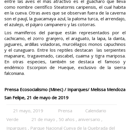
entre las aves el más atractivo es el guácharo que lleva
como nombre científico Steatornis caripensis, el cual habita
en la cueva. Otras aves que se observan fuera de la caverna
son el paují, la guacamaya azul, la paloma turca, el arrendajo,
el azulejo, el pájaro campanero y las cotorras.
Los mamíferos del parque están representados por el
cachicamo, el zorro granjero, el araguato, la lapa, la danta,
jaguares, ardillas voladoras, murciélagos monos capuchinos
y el cunaguaro. Entre los reptiles destacan las serpientes
mapanare, tragavenado, cascabel, cuaima y tigra mariposa.
En otras especies, también se destaca el famoso y
endémico Escorpion de Hueque, exclusivo de la sierra
falconiana.
Prensa Ecosocialismo (Minec) / Inparques/ Melissa Mendoza
San Felipe, 21 de mayo de 2019
21 mayo, 2019
Prensa
Calendario
Verde
21 de mayo
,
50 años
,
aniversario
,
Inparques
,
Parque Nacional Cueva de la Quebrada del