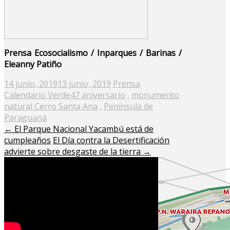
Prensa Ecosocialismo / Inparques / Barinas /
Eleanny Patiño
Posted
14 junio, 2019
13 junio, 2019
Prensa
on
Calendario Verde
47 aniversario
,
monumento
natural Cerro Santa Ana
,
Península de
Paraguaná
←
El Parque Nacional Yacambú está de
cumpleaños
El Día contra la Desertificación
advierte sobre desgaste de la tierra
→