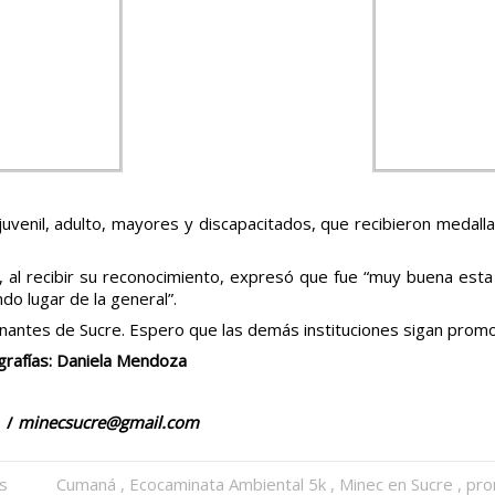
venil, adulto, mayores y discapacitados, que recibieron medallas 
, al recibir su reconocimiento, expresó que fue “muy buena esta
do lugar de la general”.
antes de Sucre. Espero que las demás instituciones sigan promov
grafías: Daniela Mendoza
/
minecsucre@gmail.com
as
Cumaná
,
Ecocaminata Ambiental 5k
,
Minec en Sucre
,
pro