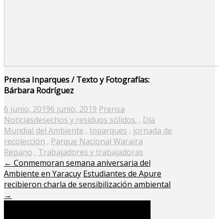
Prensa Inparques / Texto y Fotografías:
Bárbara Rodríguez
Posted
6 junio, 2019
6 junio, 2019
Prensa
on
Noticias
desechos y residuos sólidos.
,
Día
Mundial del Ambiente
,
Inparques
,
jornada de
recolección
,
Parque Nacional Waraira
Repano
,
Trabajadores y trabajadoras
←
Conmemoran semana aniversaria del
Ambiente en Yaracuy
Estudiantes de Apure
recibieron charla de sensibilización ambiental
→