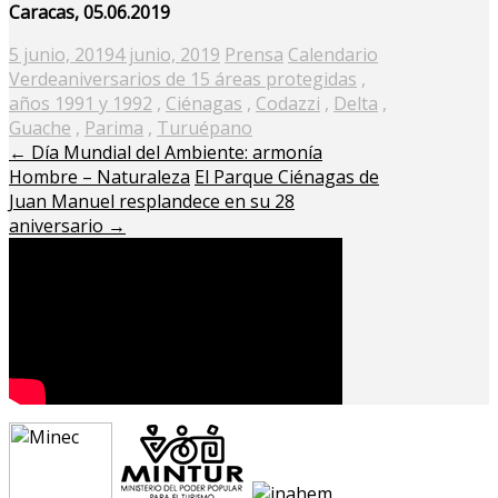
Caracas, 05.06.2019
Posted
5 junio, 2019
4 junio, 2019
Prensa
Calendario
on
Verde
aniversarios de 15 áreas protegidas
,
años 1991 y 1992
,
Ciénagas
,
Codazzi
,
Delta
,
Guache
,
Parima
,
Turuépano
←
Día Mundial del Ambiente: armonía
Hombre – Naturaleza
El Parque Ciénagas de
Juan Manuel resplandece en su 28
aniversario
→