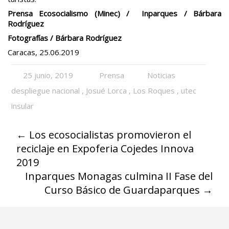
Prensa Ecosocialismo (Minec) / Inparques / Bárbara
Rodríguez
Fotografías / Bárbara Rodríguez
Caracas, 25.06.2019
25 junio, 2019
Prensa
Noticias
despliegue nacional
,
Josué Lorca
,
Los Roques
,
utec
insular
←
Los ecosocialistas promovieron el
reciclaje en Expoferia Cojedes Innova
2019
Inparques Monagas culmina II Fase del
Curso Básico de Guardaparques
→