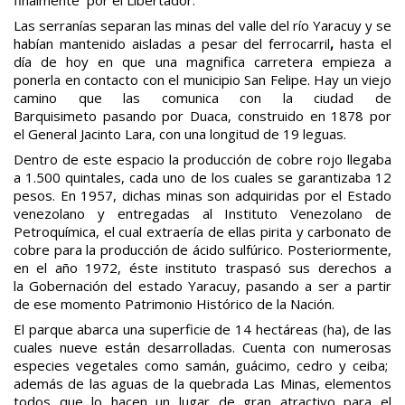
Las serranías separan las minas del valle del río Yaracuy y se
habían mantenido aisladas a pesar del ferrocarril
,
hasta el
día de hoy en que una magnifica carretera empieza a
ponerla en contacto con el municipio San Felipe. Hay un viejo
camino que las comunica con la ciudad de
Barquisimeto pasando por Duaca, construido en 1878 por
el General Jacinto Lara, con una longitud de 19 leguas.
Dentro de este espacio la producción de cobre rojo llegaba
a 1.500 quintales, cada uno de los cuales se garantizaba 12
pesos. En 1957, dichas minas son adquiridas por el Estado
venezolano y entregadas al Instituto Venezolano de
Petroquímica, el cual extraería de ellas pirita y carbonato de
cobre para la producción de ácido sulfúrico. Posteriormente,
en el año 1972, éste instituto traspasó sus derechos a
la Gobernación del estado Yaracuy, pasando a ser a partir
de ese momento Patrimonio Histórico de la Nación.
El parque abarca una superficie de 14 hectáreas (ha), de las
cuales nueve están desarrolladas. Cuenta con numerosas
especies vegetales como samán, guácimo, cedro y ceiba;
además de las aguas de la quebrada Las Minas, elementos
todos que lo hacen un lugar de gran atractivo para el