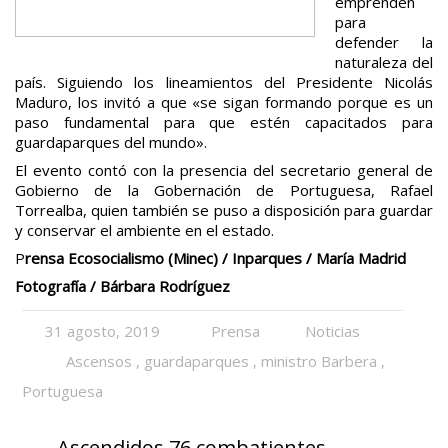
emprenden
para
defender la
naturaleza del
país. Siguiendo los lineamientos del Presidente Nicolás
Maduro, los invitó a que «se sigan formando porque es un
paso fundamental para que estén capacitados para
guardaparques del mundo».
El evento contó con la presencia del secretario general de
Gobierno de la Gobernación de Portuguesa, Rafael
Torrealba, quien también se puso a disposición para guardar
y conservar el ambiente en el estado.
P
rensa Ecosocialismo (Minec) / Inparques / María Madrid
Fotografía / Bárbara Rodríguez
31 agosto, 2019
Prensa
Noticias
Ascensos
,
guardaparques
,
ministro Barbera
,
Portuguesa
←
Ascendidos 76 combatientes