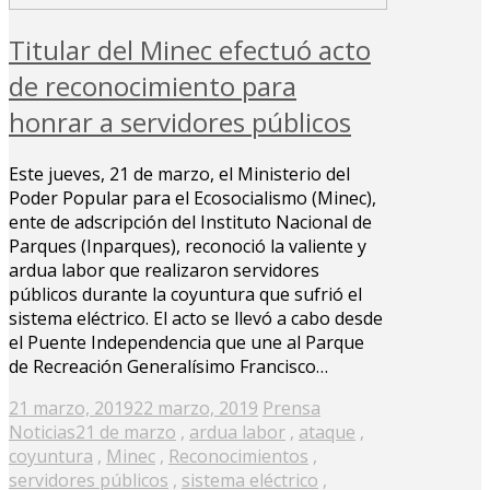
Titular del Minec efectuó acto
de reconocimiento para
honrar a servidores públicos
Este jueves, 21 de marzo, el Ministerio del
Poder Popular para el Ecosocialismo (Minec),
ente de adscripción del Instituto Nacional de
Parques (Inparques), reconoció la valiente y
ardua labor que realizaron servidores
públicos durante la coyuntura que sufrió el
sistema eléctrico. El acto se llevó a cabo desde
el Puente Independencia que une al Parque
de Recreación Generalísimo Francisco…
Posted
21 marzo, 2019
22 marzo, 2019
Prensa
on
Noticias
21 de marzo
,
ardua labor
,
ataque
,
coyuntura
,
Minec
,
Reconocimientos
,
servidores públicos
,
sistema eléctrico
,