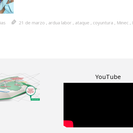
ias
21 de marzo
,
ardua labor
,
ataque
,
coyuntura
,
Minec
,
YouTube