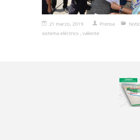
21 marzo, 2019
Prensa
Notic
sistema eléctrico
,
valiente