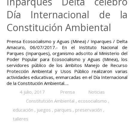
Inparques Delta celebró
Día Internacional de la
Constitución Ambiental
Prensa Ecosocialismo y Aguas (Minea) / Inparques / Delta
Amacuro, 06/07/2017.- En el Instituto Nacional de
Parques (Inparques), organismo adscrito al Ministerio del
Poder Popular para Ecosocialismo y Aguas (Minea), los
servidores público de los ámbitos Manejo de Recurso
Protección Ambiental y Usos Público realizaron varias
actividades educativas, enmarcadas en el Día Internacional
de la Constitución Ambiental….
4 julio, 2017
Prensa
Noticias
Constitutción Ambiental
,
ecosocialismo
,
educación
,
juegos
,
parques
,
preservación
,
talleres