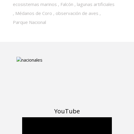
ecosistemas marinos
,
Falcón
,
lagunas artificiales
,
Médanos de Coro
,
observación de aves
,
Parque Nacional
YouTube