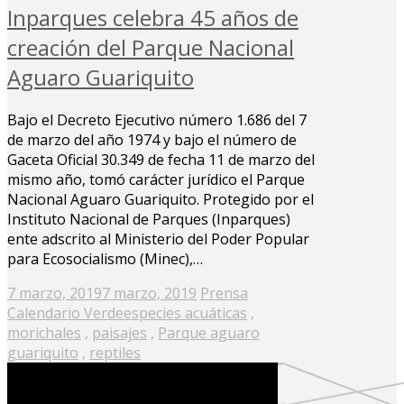
Inparques celebra 45 años de
creación del Parque Nacional
Aguaro Guariquito
Bajo el Decreto Ejecutivo número 1.686 del 7
de marzo del año 1974 y bajo el número de
Gaceta Oficial 30.349 de fecha 11 de marzo del
mismo año, tomó carácter jurídico el Parque
Nacional Aguaro Guariquito. Protegido por el
Instituto Nacional de Parques (Inparques)
ente adscrito al Ministerio del Poder Popular
para Ecosocialismo (Minec),…
Posted
7 marzo, 2019
7 marzo, 2019
Prensa
on
Calendario Verde
especies acuáticas
,
morichales
,
paisajes
,
Parque aguaro
guariquito
,
reptiles