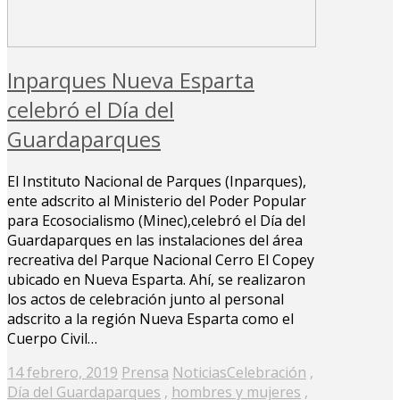
Inparques Nueva Esparta
celebró el Día del
Guardaparques
El Instituto Nacional de Parques (Inparques),
ente adscrito al Ministerio del Poder Popular
para Ecosocialismo (Minec),celebró el Día del
Guardaparques en las instalaciones del área
recreativa del Parque Nacional Cerro El Copey
ubicado en Nueva Esparta. Ahí, se realizaron
los actos de celebración junto al personal
adscrito a la región Nueva Esparta como el
Cuerpo Civil…
Posted
14 febrero, 2019
Prensa
Noticias
Celebración
,
on
Día del Guardaparques
,
hombres y mujeres
,