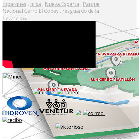
Inparques
,
misa
,
Nueva Esparta
,
Parque
Nacional Cerro El Copey
,
resguardo de la
naturaleza