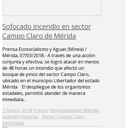
Sofocado incendio en sector
Campo Claro de Mérida
Prensa Ecosocialismo y Aguas (Minea) /
Mérida, 07/03/2018.- A través de una acción
conjunta y efectiva, se logró atacar en menos
de 48 horas un incendio que afectó un
bosque de pinos del sector Campo Claro,
ubicado en el municipio Libertador del estado
Mérida. El despliegue de los organismos
estadales, permitió atender de manera
inmediata…
Posted
7 marzo, 2018
Prensa
Noticias
estado Mérida
,
on
incendio forestal
,
Sector Campo Claro
,
venezuela