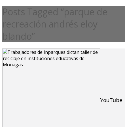
Posts Tagged “parque de
recreación andrés eloy
blando”
YouTube