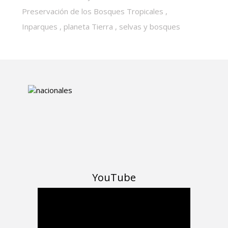
Preservación de los Bosques Tropicales
,
Inparques
,
planeta Tierra
,
selvas y bosques
YouTube