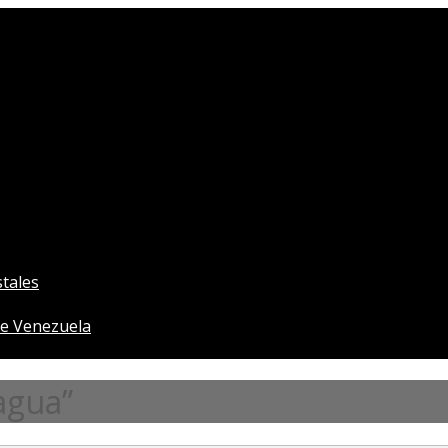
tales
e Venezuela
agua”