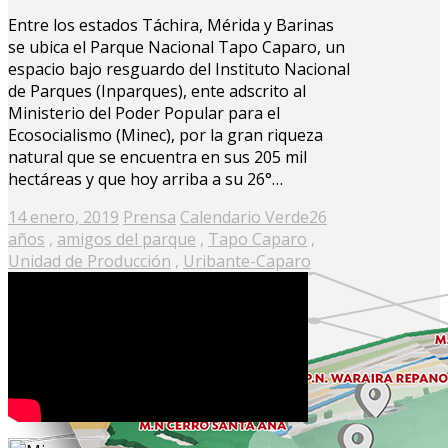
Entre los estados Táchira, Mérida y Barinas
se ubica el Parque Nacional Tapo Caparo, un
espacio bajo resguardo del Instituto Nacional
de Parques (Inparques), ente adscrito al
Ministerio del Poder Popular para el
Ecosocialismo (Minec), por la gran riqueza
natural que se encuentra en sus 205 mil
hectáreas y que hoy arriba a su 26°…
Posted
14 enero, 2019
Prensa
Calendario Verde
26
on
años
,
amigos del parque
,
Tapo Caparo
,
Unidad de Producción
,
Uribante-Caparo