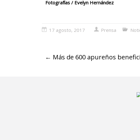
Fotografías / Evelyn Hernández
17 agosto, 2017
Prensa
Noti
←
Más de 600 apureños benefici