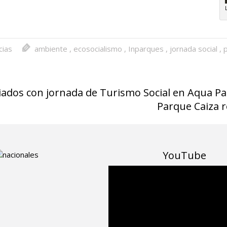
cias
ambiente
,
ecosocialismo
,
Inparques
,
jornada social
,
ados con jornada de Turismo Social en Aqua Pa
Parque Caiza 
YouTube