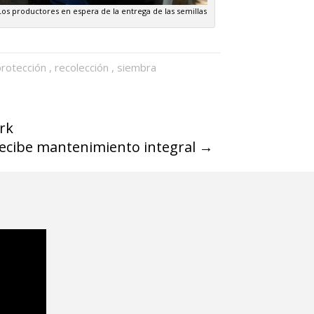
Los productores en espera de la entrega de las semillas
protección
,
recolección
,
siembra
rk
recibe mantenimiento integral
→