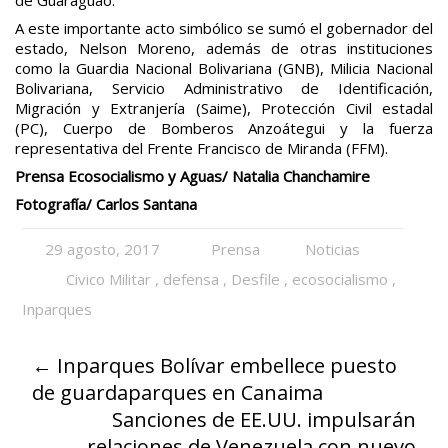
A este importante acto simbólico se sumó el gobernador del
estado, Nelson Moreno, además de otras instituciones
como la Guardia Nacional Bolivariana (GNB), Milicia Nacional
Bolivariana, Servicio Administrativo de Identificación,
Migración y Extranjería (Saime), Protección Civil estadal
(PC), Cuerpo de Bomberos Anzoátegui y la fuerza
representativa del Frente Francisco de Miranda (FFM).
Prensa Ecosocialismo y Aguas/ Natalia Chanchamire
Fotografía/ Carlos Santana
29 agosto, 2017
Prensa
Noticias
Civico Militar
,
defensa
,
Desfile
,
ecosocialismo
,
Inparques
←
Inparques Bolívar embellece puesto
de guardaparques en Canaima
Sanciones de EE.UU. impulsarán
relaciones de Venezuela con nuevo