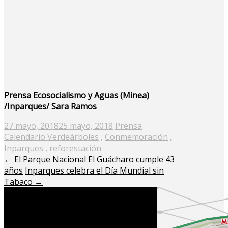
Prensa Ecosocialismo y Aguas (Minea)
/Inparques/ Sara Ramos
Posted
27 mayo, 2018
25 mayo, 2018
Prensa
on
Calendario Verde
árboles
,
Conmemoración
,
Inparques
,
reforestación
←
El Parque Nacional El Guácharo cumple 43
años
Inparques celebra el Día Mundial sin
Tabaco
→