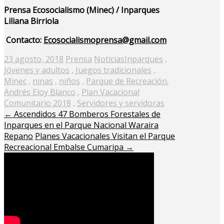
Prensa Ecosocialismo (Minec) / Inparques
Liliana Birriola
Contacto:
Ecosocialismoprensa@gmail.com
Posted
23 agosto, 2018
Prensa
Noticias
Inparques
,
on
Jóvenes y adultos
,
Juegos tradicionales
,
Minec
,
ninas
,
niños
,
Parque de Recreación.
Andrés Eloy Blanco
,
Plan Vacacional
Comunitario 2018
,
Servidores y servidoras
←
Ascendidos 47 Bomberos Forestales de
Inparques en el Parque Nacional Waraira
Repano
Planes Vacacionales Visitan el Parque
Recreacional Embalse Cumaripa
→