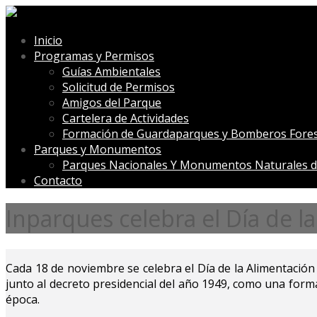
Inicio
Programas y Permisos
Guías Ambientales
Solicitud de Permisos
Amigos del Parque
Cartelera de Actividades
Formación de Guardaparques y Bomberos Fores
Parques y Monumentos
Parques Nacionales Y Monumentos Naturales d
Contacto
Inparques celebra el Día de l
Cada 18 de noviembre se celebra el Día de la Alimentación 
junto al decreto presidencial del año 1949, como una forma
época.