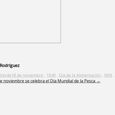
 Rodríguez
 Verde
18 de noviembre
,
1949
,
Día de la Alimentación
,
INN
de noviembre se celebra el Día Mundial de la Pesca
→