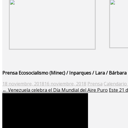
Prensa Ecosocialismo (Minec) / Inparques / Lara / Bárbara
Posted
18 noviembre, 2018
16 noviembre, 2018
Prensa
Calendario
on
←
Venezuela celebra el Día Mundial del Aire Puro
Este 21 