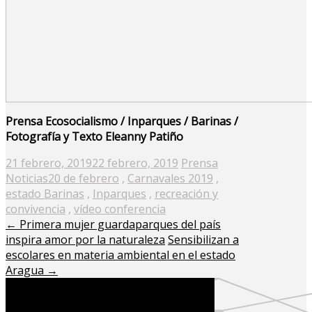
Prensa Ecosocialismo / Inparques / Barinas /
Fotografía y Texto Eleanny Patiño
Posted
21 febrero, 2019
22 febrero, 2019
Prensa
on
Noticias
20 de febrero
,
Carnavales 2019
,
estado Barinas
,
Inparques
,
recreación y
convivencia
,
vídeo conferencia
←
Primera mujer guardaparques del país
inspira amor por la naturaleza
Sensibilizan a
escolares en materia ambiental en el estado
Aragua
→