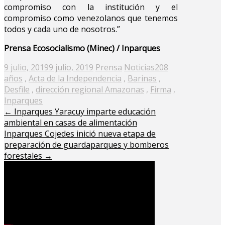
compromiso con la institución y el
compromiso como venezolanos que tenemos
todos y cada uno de nosotros.”
Prensa Ecosocialismo (Minec) / Inparques
Posted
9 julio, 2019
9 julio, 2019
Prensa
Noticias
208
on
años
,
Acta de la Independencia
,
Barinas
,
Desfile
,
dirección regional Amazonas
,
Firma
,
Inparques
←
Inparques Yaracuy imparte educación
ambiental en casas de alimentación
Inparques Cojedes inició nueva etapa de
preparación de guardaparques y bomberos
forestales
→