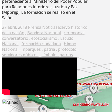
perteneciente al Ministerio del Poder Popular
para Relaciones Interiores, Justicia y Paz
(Mpprijp). La formación se realizó en el
Salón…
Posted
27 abril, 2018
Prensa
Noticias
acervo histórico
on
de la nación
,
Bandera Nacional
,
ceremonial
,
conversatorio
,
ecosocialismo
,
Escudo
Nacional
,
formación ciudadana
,
Himno
Nacional
,
Inparques
,
patria
,
protocolo
,
servidores públicos
,
símbolos patrios