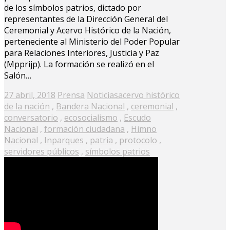
de los símbolos patrios, dictado por
representantes de la Dirección General del
Ceremonial y Acervo Histórico de la Nación,
perteneciente al Ministerio del Poder Popular
para Relaciones Interiores, Justicia y Paz
(Mpprijp). La formación se realizó en el
Salón…
Posted
27 abril, 2018
Prensa
Noticias
acervo histórico
on
de la nación
,
Bandera Nacional
,
ceremonial
,
conversatorio
,
ecosocialismo
,
Escudo
Nacional
,
formación ciudadana
,
Himno
Nacional
,
Inparques
,
patria
,
protocolo
,
servidores públicos
,
símbolos patrios