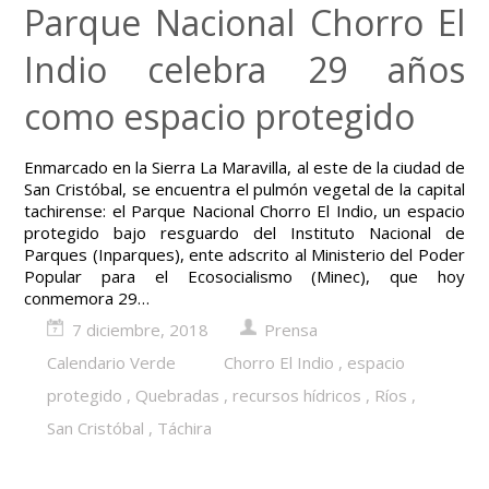
Parque Nacional Chorro El
Indio celebra 29 años
como espacio protegido
Enmarcado en la Sierra La Maravilla, al este de la ciudad de
San Cristóbal, se encuentra el pulmón vegetal de la capital
tachirense: el Parque Nacional Chorro El Indio, un espacio
protegido bajo resguardo del Instituto Nacional de
Parques (Inparques), ente adscrito al Ministerio del Poder
Popular para el Ecosocialismo (Minec), que hoy
conmemora 29…
7 diciembre, 2018
Prensa
Calendario Verde
Chorro El Indio
,
espacio
protegido
,
Quebradas
,
recursos hídricos
,
Ríos
,
San Cristóbal
,
Táchira