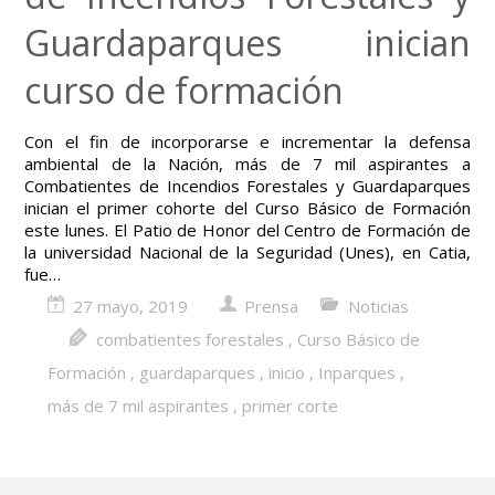
Guardaparques inician
curso de formación
Con el fin de incorporarse e incrementar la defensa
ambiental de la Nación, más de 7 mil aspirantes a
Combatientes de Incendios Forestales y Guardaparques
inician el primer cohorte del Curso Básico de Formación
este lunes. El Patio de Honor del Centro de Formación de
la universidad Nacional de la Seguridad (Unes), en Catia,
fue…
27 mayo, 2019
Prensa
Noticias
combatientes forestales
,
Curso Básico de
Formación
,
guardaparques
,
inicio
,
Inparques
,
más de 7 mil aspirantes
,
primer corte