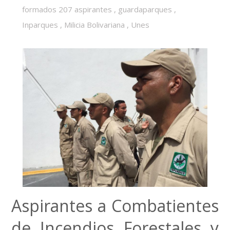
formados 207 aspirantes
,
guardaparques
,
Inparques
,
Milicia Bolivariana
,
Unes
Aspirantes a Combatientes
de Incendios Forestales y