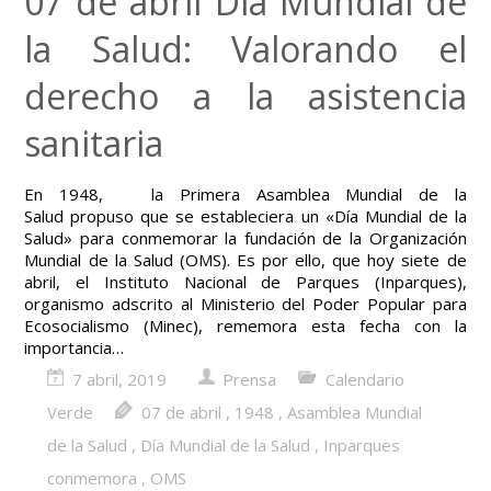
07 de abril Día Mundial de
la Salud: Valorando el
derecho a la asistencia
sanitaria
En 1948, la Primera Asamblea Mundial de la
Salud propuso que se estableciera un «Día Mundial de la
Salud» para conmemorar la fundación de la Organización
Mundial de la Salud (OMS). Es por ello, que hoy siete de
abril, el Instituto Nacional de Parques (Inparques),
organismo adscrito al Ministerio del Poder Popular para
Ecosocialismo (Minec), rememora esta fecha con la
importancia…
7 abril, 2019
Prensa
Calendario
Verde
07 de abril
,
1948
,
Asamblea Mundial
de la Salud
,
Día Mundial de la Salud
,
Inparques
conmemora
,
OMS