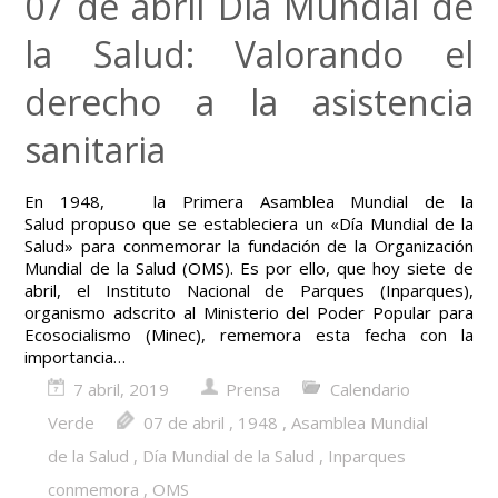
07 de abril Día Mundial de
la Salud: Valorando el
derecho a la asistencia
sanitaria
En 1948, la Primera Asamblea Mundial de la
Salud propuso que se estableciera un «Día Mundial de la
Salud» para conmemorar la fundación de la Organización
Mundial de la Salud (OMS). Es por ello, que hoy siete de
abril, el Instituto Nacional de Parques (Inparques),
organismo adscrito al Ministerio del Poder Popular para
Ecosocialismo (Minec), rememora esta fecha con la
importancia…
7 abril, 2019
Prensa
Calendario
Verde
07 de abril
,
1948
,
Asamblea Mundial
de la Salud
,
Día Mundial de la Salud
,
Inparques
conmemora
,
OMS