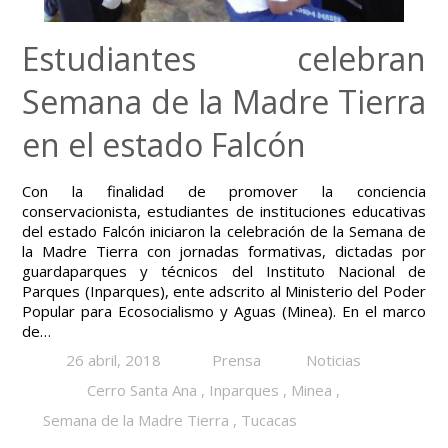
Estudiantes celebran
Semana de la Madre Tierra
en el estado Falcón
Con la finalidad de promover la conciencia
conservacionista, estudiantes de instituciones educativas
del estado Falcón iniciaron la celebración de la Semana de
la Madre Tierra con jornadas formativas, dictadas por
guardaparques y técnicos del Instituto Nacional de
Parques (Inparques), ente adscrito al Ministerio del Poder
Popular para Ecosocialismo y Aguas (Minea). En el marco
de…
26 abril, 2018
Prensa
Noticias
Cerro Santa Ana
,
Inparques
,
Minea
,
Semana de la Madre Tierra
,
Tucacas