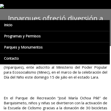
Inparques ofreció diversión a
Inicio
niñas y niños larenses para
celebrar su día
Programas y Permisos
Parques y Monumentos
Más de dos mil 500 niños y niñas recibieron los Parques de
Contacto
Recreación protegidos por el Instituto Nacional de Parques
(Inparques), ente adscrito al Ministerio del Poder Popular
para Ecosocialismo (Minec), en el marco de la celebración del
Día del Niño este domingo 15 de julio en el estado Lara.
En el Parque de Recreación “José María Ochoa Pilé” de
Barquisimeto, niños y niñas se divirtieron con la activación de
la Escuela de Ciclismo gracias a la donación de 30 bicicletas