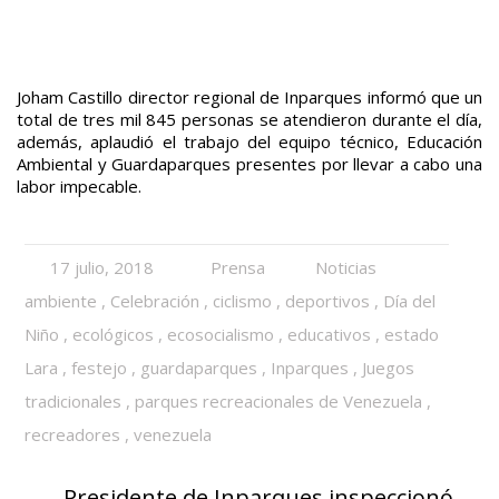
Joham Castillo director regional de Inparques informó que un
total de tres mil 845 personas se atendieron durante el día,
además, aplaudió el trabajo del equipo técnico, Educación
Ambiental y Guardaparques presentes por llevar a cabo una
labor impecable.
17 julio, 2018
Prensa
Noticias
ambiente
,
Celebración
,
ciclismo
,
deportivos
,
Día del
Niño
,
ecológicos
,
ecosocialismo
,
educativos
,
estado
Lara
,
festejo
,
guardaparques
,
Inparques
,
Juegos
tradicionales
,
parques recreacionales de Venezuela
,
recreadores
,
venezuela
←
Presidente de Inparques inspeccionó