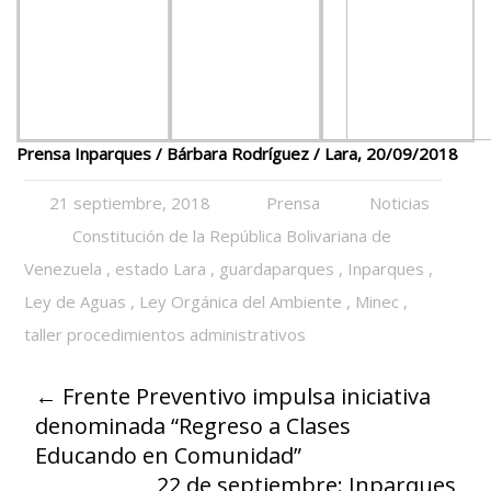
Prensa Inparques / Bárbara Rodríguez /
Lara, 20/09/2018
21 septiembre, 2018
Prensa
Noticias
Constitución de la República Bolivariana de
Venezuela
,
estado Lara
,
guardaparques
,
Inparques
,
Ley de Aguas
,
Ley Orgánica del Ambiente
,
Minec
,
taller procedimientos administrativos
←
Frente Preventivo impulsa iniciativa
denominada “Regreso a Clases
Educando en Comunidad”
22 de septiembre: Inparques