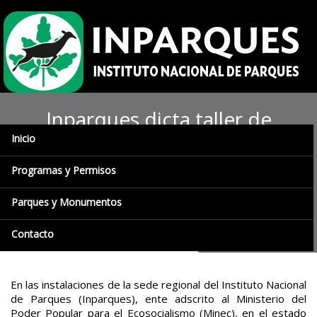
Inparques dicta taller de
Inicio
formación sobre
Procedimientos
Programas y Permisos
Administrativos a cuerpo de
Parques y Monumentos
Guardaparques
Contacto
En las instalaciones de la sede regional del Instituto Nacional
de Parques (Inparques), ente adscrito al Ministerio del
Poder Popular para el Ecosocialismo (Minec), en el estado