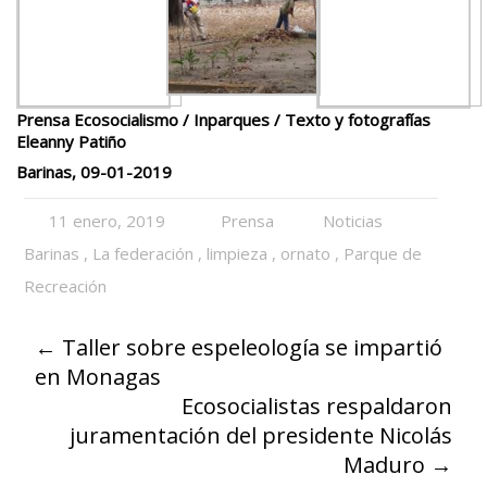
Prensa Ecosocialismo / Inparques / Texto y fotografías
Eleanny Patiño
Barinas, 09-01-2019
11 enero, 2019
Prensa
Noticias
Barinas
,
La federación
,
limpieza
,
ornato
,
Parque de
Recreación
←
Taller sobre espeleología se impartió
en Monagas
Ecosocialistas respaldaron
juramentación del presidente Nicolás
Maduro
→