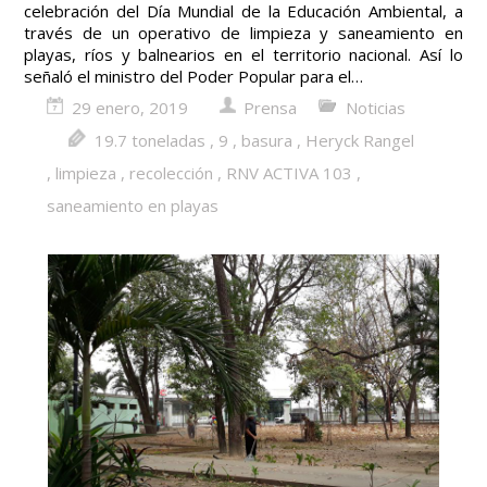
celebración del Día Mundial de la Educación Ambiental, a
través de un operativo de limpieza y saneamiento en
playas, ríos y balnearios en el territorio nacional. Así lo
señaló el ministro del Poder Popular para el…
29 enero, 2019
Prensa
Noticias
19.7 toneladas
,
9
,
basura
,
Heryck Rangel
,
limpieza
,
recolección
,
RNV ACTIVA 103
,
saneamiento en playas