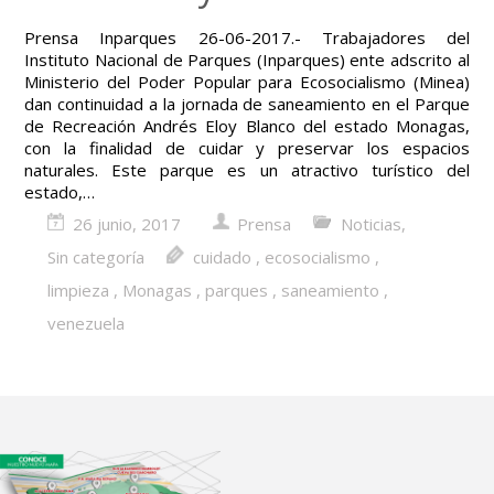
Prensa Inparques 26-06-2017.- Trabajadores del
Instituto Nacional de Parques (Inparques) ente adscrito al
Ministerio del Poder Popular para Ecosocialismo (Minea)
dan continuidad a la jornada de saneamiento en el Parque
de Recreación Andrés Eloy Blanco del estado Monagas,
con la finalidad de cuidar y preservar los espacios
naturales. Este parque es un atractivo turístico del
estado,…
26 junio, 2017
Prensa
Noticias
,
Sin categoría
cuidado
,
ecosocialismo
,
limpieza
,
Monagas
,
parques
,
saneamiento
,
venezuela