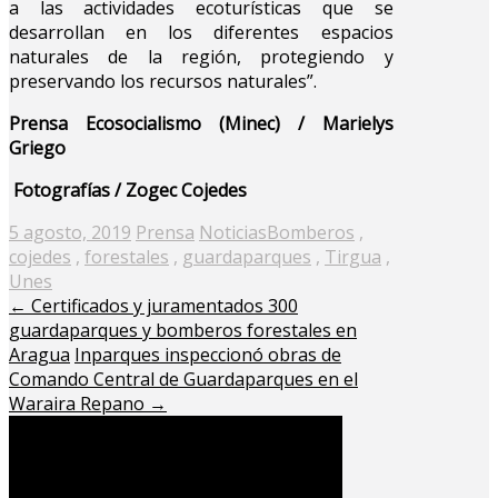
a las actividades ecoturísticas que se
desarrollan en los diferentes espacios
naturales de la región, protegiendo y
preservando los recursos naturales”.
Prensa Ecosocialismo (Minec) / Marielys
Griego
Fotografías / Zogec Cojedes
Posted
5 agosto, 2019
Prensa
Noticias
Bomberos
,
on
cojedes
,
forestales
,
guardaparques
,
Tirgua
,
Unes
←
Certificados y juramentados 300
guardaparques y bomberos forestales en
Aragua
Inparques inspeccionó obras de
Comando Central de Guardaparques en el
Waraira Repano
→