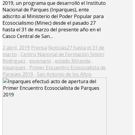
2019, un programa que desarrolló el Instituto
Nacional de Parques (Inparques), ente
adscrito al Ministerio del Poder Popular para
Ecosocialismo (Minec) desde el pasado 27
hasta el 31 de marzo del presente año en el
Casco Central de San…
Posted
2 abril, 2019
Prensa
Noticias
27 hasta el 31 de
on
marzo
,
Centro Nacional de Formación Simón
Rodríguez
,
escenario
,
estado Miranda
,
Inparques
,
Primer Encuentro Ecosocialista de
Parques 2019
,
San Antonio de los Altos