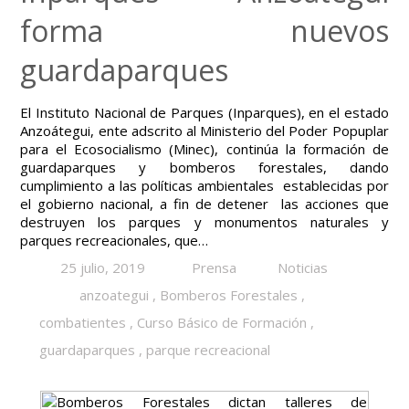
forma nuevos
guardaparques
El Instituto Nacional de Parques (Inparques), en el estado
Anzoátegui, ente adscrito al Ministerio del Poder Popuplar
para el Ecosocialismo (Minec), continúa la formación de
guardaparques y bomberos forestales, dando
cumplimiento a las políticas ambientales establecidas por
el gobierno nacional, a fin de detener las acciones que
destruyen los parques y monumentos naturales y
parques recreacionales, que…
25 julio, 2019
Prensa
Noticias
anzoategui
,
Bomberos Forestales
,
combatientes
,
Curso Básico de Formación
,
guardaparques
,
parque recreacional